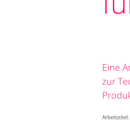
fü
Eine A
zur Te
Produk
Arbeitstite