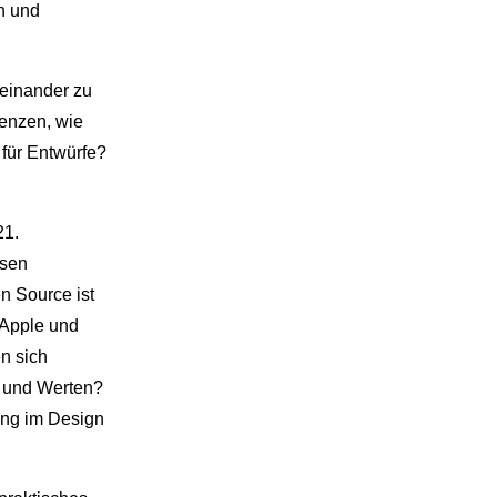
n und
seinander zu
zenzen, wie
 für Entwürfe?
21.
ssen
n Source ist
 Apple und
n sich
 und Werten?
ung im Design