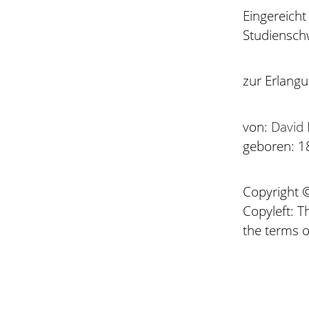
Eingereich
Studiensch
zur Erlang
von:
David 
geboren: 1
Copyright
Copyleft: T
the terms o