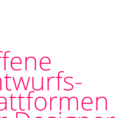
ffene
twurfs-
attformen