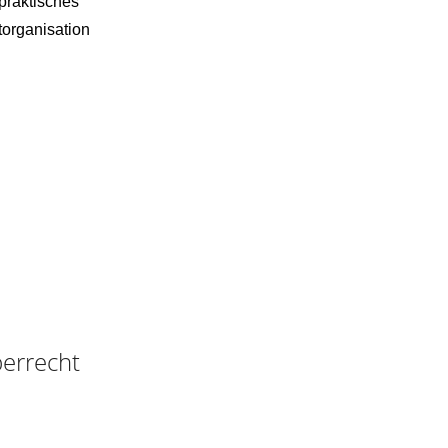
 praktisches
torganisation
berrecht