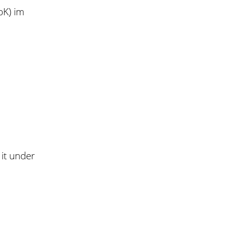
bK) im
 it under