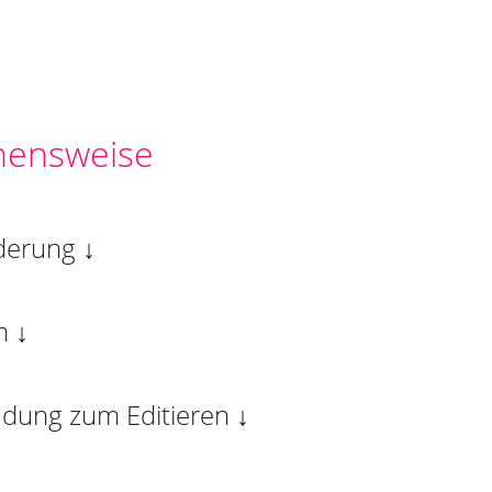
hensweise
derung ↓
m ↓
adung zum Editieren ↓