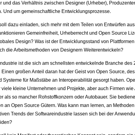
ter und das Verhältnis zwischen Designer (Urheber), Produzente
 Und um gemeinschaftliche Entwicklungsprozesse.
soll dazu einladen, sich mehr mit dem Teilen von Entwürfen au
unktionieren Gemeinfreiheit, Urheberrecht und Open Source Li
globales Design? Was ist der Entwicklungsstand von Plattformen
ich die Arbeitsmethoden von Designern Weiterentwickeln?
ndustrie ist die sich am schnellsten entwickelnde Branche des 
. Einen großen Anteil daran hat der Geist von Open Source, de
 Systeme für Maßstäbe an Interoperabilität gesorgt haben. Ope
r viele kleine Unternehmen und Projekte, aber auch Firmen wie
er als so mancher Rohstoffkonzern oder Autobauer. Sie bediene
n an Open Source Gütern. Was kann man lernen, an Methoden
iven Trends der Softwareindustrie lassen sich bei der Anwend
iden?