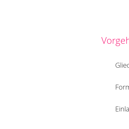
Vorge
Glie
For
Einl