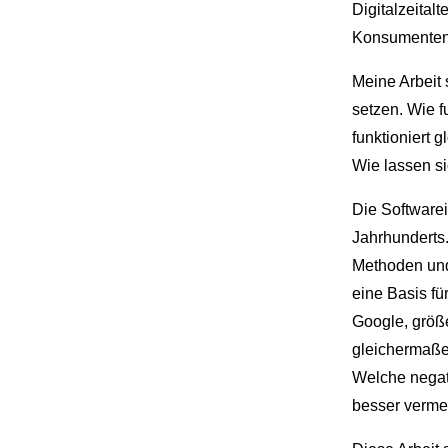
Digitalzeital
Konsumenten.
Meine Arbeit 
setzen. Wie f
funktioniert 
Wie lassen s
Die Softwarei
Jahrhunderts
Methoden und
eine Basis fü
Google, größ
gleichermaße
Welche negat
besser verme